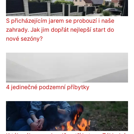
S přicházejícím jarem se probouzí i naše
zahrady. Jak jim dopřát nejlepší start do
nové sezóny?
4 jedinečné podzemní příbytky