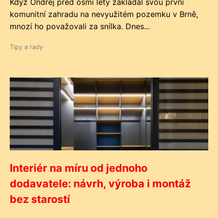
Když Ondřej před osmi lety zakládal svou první
komunitní zahradu na nevyužitém pozemku v Brně,
mnozí ho považovali za snílka. Dnes...
Tipy a rady
Interiér na míru od jednoho
dodavatele: návrh, výroba i montáž
bez starostí