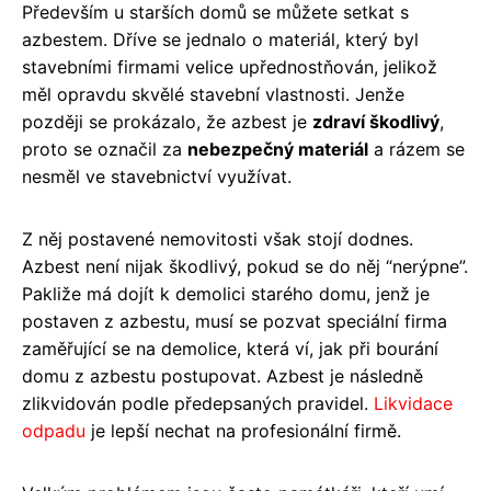
Především u starších domů se můžete setkat s
azbestem. Dříve se jednalo o materiál, který byl
stavebními firmami velice upřednostňován, jelikož
měl opravdu skvělé stavební vlastnosti. Jenže
později se prokázalo, že azbest je
zdraví škodlivý
,
proto se označil za
nebezpečný materiál
a rázem se
nesměl ve stavebnictví využívat.
Z něj postavené nemovitosti však stojí dodnes.
Azbest není nijak škodlivý, pokud se do něj “nerýpne”.
Pakliže má dojít k demolici starého domu, jenž je
postaven z azbestu, musí se pozvat speciální firma
zaměřující se na demolice, která ví, jak při bourání
domu z azbestu postupovat. Azbest je následně
zlikvidován podle předepsaných pravidel.
Likvidace
odpadu
je lepší nechat na profesionální firmě.