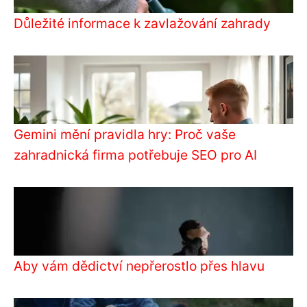
Důležité informace k zavlažování zahrady
Gemini mění pravidla hry: Proč vaše
zahradnická firma potřebuje SEO pro AI
Aby vám dědictví nepřerostlo přes hlavu