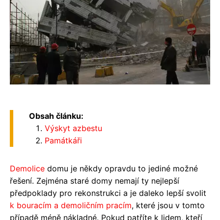
Obsah článku:
Výskyt azbestu
Památkáři
Demolice
domu je někdy opravdu to jediné možné
řešení. Zejména staré domy nemají ty nejlepší
předpoklady pro rekonstrukci a je daleko lepší svolit
k bouracím a demoličním pracím
, které jsou v tomto
případě méně nákladné. Pokud patříte k lidem, kteří