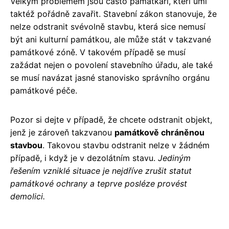
Velkým problémem jsou často památkáři, kteří umí
taktéž pořádně zavařit. Stavební zákon stanovuje, že
nelze odstranit svévolně stavbu, která sice nemusí
být ani kulturní památkou, ale může stát v takzvané
památkové zóně. V takovém případě se musí
zažádat nejen o povolení stavebního úřadu, ale také
se musí navázat jasné stanovisko správního orgánu
památkové péče.
Pozor si dejte v případě, že chcete odstranit objekt,
jenž je zároveň takzvanou
památkově chráněnou
stavbou
. Takovou stavbu odstranit nelze v žádném
případě, i když je v dezolátním stavu.
Jediným
řešením vzniklé situace je nejdříve zrušit statut
památkové ochrany a teprve posléze provést
demolici.