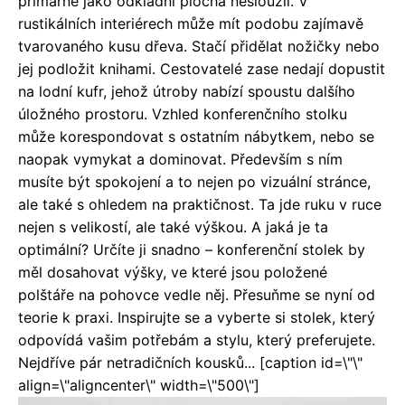
primárně jako odkladní plocha nesloužil. V
rustikálních interiérech může mít podobu zajímavě
tvarovaného kusu dřeva. Stačí přidělat nožičky nebo
jej podložit knihami. Cestovatelé zase nedají dopustit
na lodní kufr, jehož útroby nabízí spoustu dalšího
úložného prostoru. Vzhled konferenčního stolku
může korespondovat s ostatním nábytkem, nebo se
naopak vymykat a dominovat. Především s ním
musíte být spokojení a to nejen po vizuální stránce,
ale také s ohledem na praktičnost. Ta jde ruku v ruce
nejen s velikostí, ale také výškou. A jaká je ta
optimální? Určíte ji snadno – konferenční stolek by
měl dosahovat výšky, ve které jsou položené
polštáře na pohovce vedle něj. Přesuňme se nyní od
teorie k praxi. Inspirujte se a vyberte si stolek, který
odpovídá vašim potřebám a stylu, který preferujete.
Nejdříve pár netradičních kousků... [caption id=\"\"
align=\"aligncenter\" width=\"500\"]