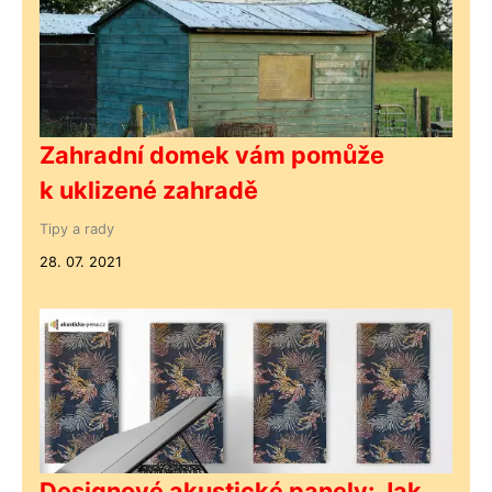
Zahradní domek vám pomůže
k uklizené zahradě
Tipy a rady
28. 07. 2021
Designové akustické panely: Jak