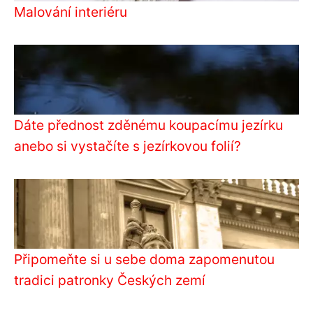
Malování interiéru
Dáte přednost zděnému koupacímu jezírku
anebo si vystačíte s jezírkovou folií?
Připomeňte si u sebe doma zapomenutou
tradici patronky Českých zemí