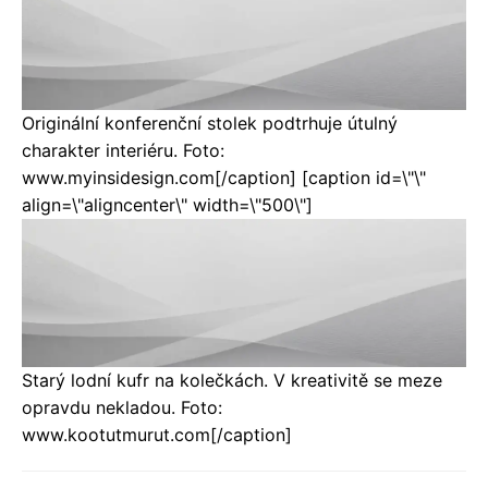
Originální konferenční stolek podtrhuje útulný
charakter interiéru. Foto:
www.myinsidesign.com[/caption] [caption id=\"\"
align=\"aligncenter\" width=\"500\"]
Starý lodní kufr na kolečkách. V kreativitě se meze
opravdu nekladou. Foto:
www.kootutmurut.com[/caption]