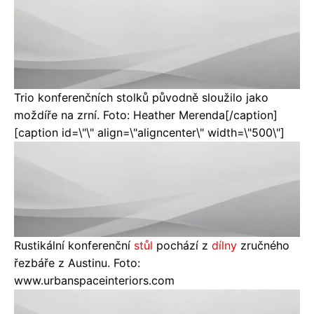
Trio konferenčních stolků původně sloužilo jako
moždíře na zrní. Foto: Heather Merenda[/caption]
[caption id=\"\" align=\"aligncenter\" width=\"500\"]
Rustikální konferenční
stůl
pochází z
dílny
zručného
řezbáře z Austinu. Foto:
www.urbanspaceinteriors.com