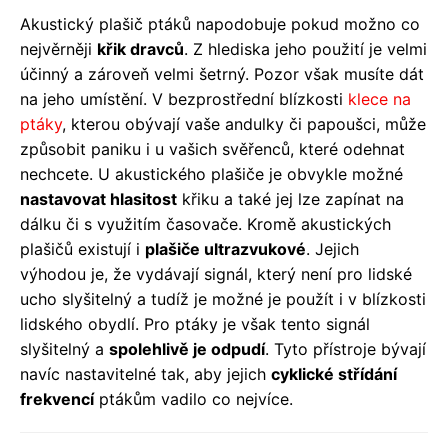
Akustický plašič ptáků napodobuje pokud možno co
nejvěrněji
křik dravců
. Z hlediska jeho použití je velmi
účinný a zároveň velmi šetrný. Pozor však musíte dát
na jeho umístění. V bezprostřední blízkosti
klece na
ptáky
, kterou obývají vaše andulky či papoušci, může
způsobit paniku i u vašich svěřenců, které odehnat
nechcete. U akustického plašiče je obvykle možné
nastavovat hlasitost
křiku a také jej lze zapínat na
dálku či s využitím časovače. Kromě akustických
plašičů existují i
plašiče ultrazvukové
. Jejich
výhodou je, že vydávají signál, který není pro lidské
ucho slyšitelný a tudíž je možné je použít i v blízkosti
lidského obydlí. Pro ptáky je však tento signál
slyšitelný a
spolehlivě je odpudí
. Tyto přístroje bývají
navíc nastavitelné tak, aby jejich
cyklické střídání
frekvencí
ptákům vadilo co nejvíce.