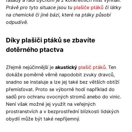
fasády a rádi bychom je z konkrétních míst vyhnali.
Právě pro tyto situace jsou tu
plašiče ptáků
či látky
na chemické či jiné bázi, které na ptáky působí
odpudivě.
Díky plašiči ptáků se zbavíte
dotěrného ptactva
Zřejmě nejúčinnější je
akustický
plašič ptáků
. Ten
dokáže poměrně věrně napodobit zvuky dravců,
snadno se instaluje a lze jej také bez větších obtíží
přemísťovat. Proto se výborně hodí například do
sadů pro ochranu ovocných stromů anebo do vinic.
Není však možné jej využít na veřejných
prostranstvích a v bezprostřední blízkosti lidských
obydlí může být také nepříjemný.