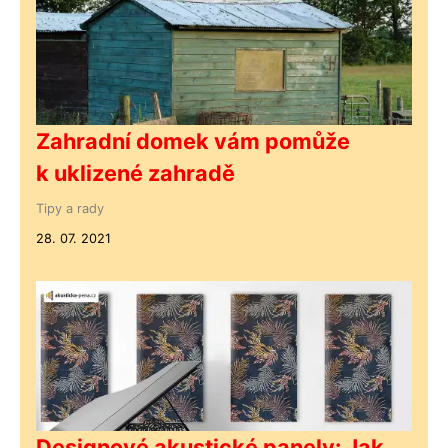
Zahradní domek vám pomůže
k uklizené zahradě
Tipy a rady
28. 07. 2021
Designové akustické panely: Jak