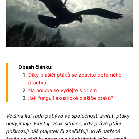
Obsah článku:
Díky plašiči ptáků se zbavíte dotěrného
ptactva
Na holuba se vydejte s orlem
Jak fungují akustické plašiče ptáků?
Většina lidí ráda pobývá ve společnosti zvířat, ptáky
nevyjímaje. Existují však situace, kdy právě ptáci
poškozují náš majetek či znečišťují nově natřené