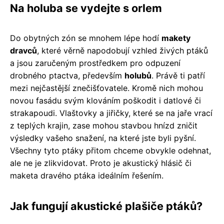
Na holuba se vydejte s orlem
Do obytných zón se mnohem lépe hodí
makety
dravců
, které věrně napodobují vzhled živých ptáků
a jsou zaručeným prostředkem pro odpuzení
drobného ptactva, především
holubů
. Právě ti patří
mezi nejčastější znečišťovatele. Kromě nich mohou
novou fasádu svým klováním poškodit i datlové či
strakapoudi. Vlaštovky a jiřičky, které se na jaře vrací
z teplých krajin, zase mohou stavbou hnízd zničit
výsledky vašeho snažení, na které jste byli pyšní.
Všechny tyto ptáky přitom chceme obvykle odehnat,
ale ne je zlikvidovat. Proto je akustický hlásič či
maketa dravého ptáka ideálním řešením.
Jak fungují akustické plašiče ptáků?