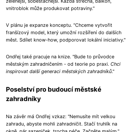
zelenější, soběstačnější. Každá střecha, balkon,
vnitroblok může produkovat potraviny."
V plánu je expanze konceptu. "Chceme vytvořit
franšízový model, který umožní rozšíření do dalších
měst. Sdílet know-how, podporovat lokální iniciativy."
Ondřej také pracuje na knize. "Bude to průvodce
městským zahradničením - od teorie po praxi.
Chci
inspirovat další generaci městských zahradníků
."
Poselství pro budoucí městské
zahradníky
Na závěr má Ondřej vzkaz: "Nemusíte mít velkou
zahradu, abyste mohli zahradničit. Stačí truhlík na
okně, pár sazeniček, trocha péče. Začněte malým."