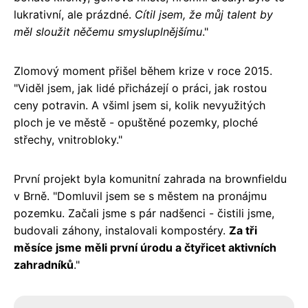
lukrativní, ale prázdné.
Cítil jsem, že můj talent by
měl sloužit něčemu smysluplnějšímu
."
Zlomový moment přišel během krize v roce 2015.
"Viděl jsem, jak lidé přicházejí o práci, jak rostou
ceny potravin. A všiml jsem si, kolik nevyužitých
ploch je ve městě - opuštěné pozemky, ploché
střechy, vnitrobloky."
První projekt byla komunitní zahrada na brownfieldu
v Brně. "Domluvil jsem se s městem na pronájmu
pozemku. Začali jsme s pár nadšenci - čistili jsme,
budovali záhony, instalovali kompostéry.
Za tři
měsíce jsme měli první úrodu a čtyřicet aktivních
zahradníků
."