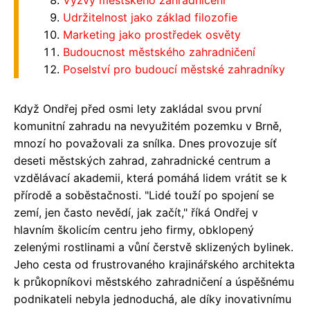
Udržitelnost jako základ filozofie
Marketing jako prostředek osvěty
Budoucnost městského zahradničení
Poselství pro budoucí městské zahradníky
Když Ondřej před osmi lety zakládal svou první
komunitní zahradu na nevyužitém pozemku v Brně,
mnozí ho považovali za snílka. Dnes provozuje síť
deseti městských zahrad, zahradnické centrum a
vzdělávací akademii, která pomáhá lidem vrátit se k
přírodě a soběstačnosti. "Lidé touží po spojení se
zemí, jen často nevědí, jak začít," říká Ondřej v
hlavním školicím centru jeho firmy, obklopený
zelenými rostlinami a vůní čerstvě sklizených bylinek.
Jeho cesta od frustrovaného krajinářského architekta
k průkopníkovi městského zahradničení a úspěšnému
podnikateli nebyla jednoduchá, ale díky inovativnímu