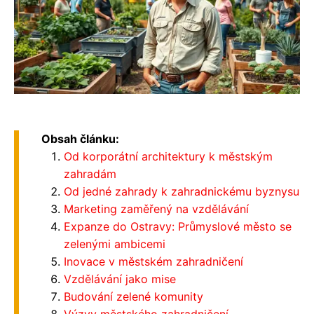
Obsah článku:
Od korporátní architektury k městským
zahradám
Od jedné zahrady k zahradnickému byznysu
Marketing zaměřený na vzdělávání
Expanze do Ostravy: Průmyslové město se
zelenými ambicemi
Inovace v městském zahradničení
Vzdělávání jako mise
Budování zelené komunity
Výzvy městského zahradničení