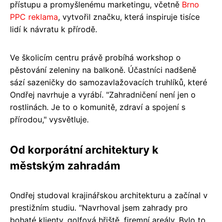
přístupu a promyšlenému marketingu, včetně
Brno
PPC reklama
, vytvořil značku, která inspiruje tisíce
lidí k návratu k přírodě.
Ve školicím centru právě probíhá workshop o
pěstování zeleniny na balkoně. Účastníci nadšeně
sází sazeničky do samozavlažovacích truhlíků, které
Ondřej navrhuje a vyrábí. "Zahradničení není jen o
rostlinách. Je to o komunitě, zdraví a spojení s
přírodou," vysvětluje.
Od korporátní architektury k
městským zahradám
Ondřej studoval krajinářskou architekturu a začínal v
prestižním studiu. "Navrhoval jsem zahrady pro
bohaté klienty, golfová hřiště, firemní areály. Bylo to