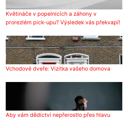
Květináče v popelnicích a záhony v
prorezlém pick-upu? Výsledek vás překvapí!
Vchodové dveře: Vizitka vašeho domova
Aby vám dědictví nepřerostlo přes hlavu