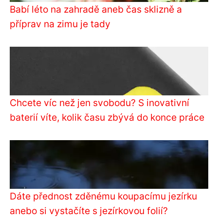
Babí léto na zahradě aneb čas sklizně a
příprav na zimu je tady
Chcete víc než jen svobodu? S inovativní
baterií víte, kolik času zbývá do konce práce
Dáte přednost zděnému koupacímu jezírku
anebo si vystačíte s jezírkovou folií?