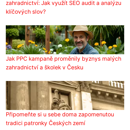
zahradnictví: Jak využít SEO audit a analýzu
klíčových slov?
Jak PPC kampaně proměnily byznys malých
zahradnictví a školek v Česku
Připomeňte si u sebe doma zapomenutou
tradici patronky Českých zemí