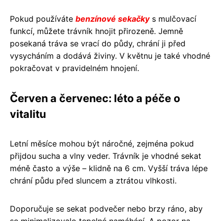
Pokud používáte
benzínové sekačky
s mulčovací
funkcí, můžete trávník hnojit přirozeně. Jemně
posekaná tráva se vrací do půdy, chrání ji před
vysycháním a dodává živiny. V květnu je také vhodné
pokračovat v pravidelném hnojení.
Červen a červenec: léto a péče o
vitalitu
Letní měsíce mohou být náročné, zejména pokud
přijdou sucha a vlny veder. Trávník je vhodné sekat
méně často a výše – klidně na 6 cm. Vyšší tráva lépe
chrání půdu před sluncem a ztrátou vlhkosti.
Doporučuje se sekat podvečer nebo brzy ráno, aby
se minimalizovalo tepelné namáhání. A pozor na