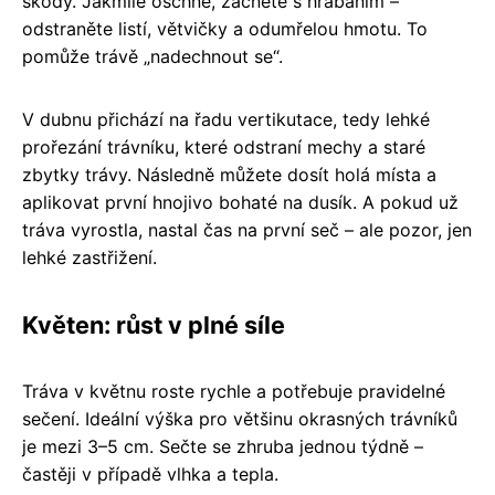
škody. Jakmile oschne, začněte s hrabáním –
odstraněte listí, větvičky a odumřelou hmotu. To
pomůže trávě „nadechnout se“.
V dubnu přichází na řadu vertikutace, tedy lehké
prořezání trávníku, které odstraní mechy a staré
zbytky trávy. Následně můžete dosít holá místa a
aplikovat první hnojivo bohaté na dusík. A pokud už
tráva vyrostla, nastal čas na první seč – ale pozor, jen
lehké zastřižení.
Květen: růst v plné síle
Tráva v květnu roste rychle a potřebuje pravidelné
sečení. Ideální výška pro většinu okrasných trávníků
je mezi 3–5 cm. Sečte se zhruba jednou týdně –
častěji v případě vlhka a tepla.