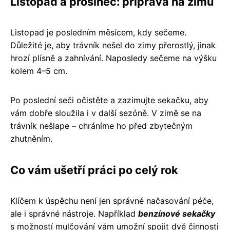
Listopad a prosinec: příprava na zimu
Listopad je posledním měsícem, kdy sečeme.
Důležité je, aby trávník nešel do zimy přerostlý, jinak
hrozí plísně a zahnívání. Naposledy sečeme na výšku
kolem 4–5 cm.
Po poslední seči očistěte a zazimujte sekačku, aby
vám dobře sloužila i v další sezóně. V zimě se na
trávník nešlape – chráníme ho před zbytečným
zhutněním.
Co vám ušetří práci po celý rok
Klíčem k úspěchu není jen správné načasování péče,
ale i správné nástroje. Například
benzínové sekačky
s možností mulčování vám umožní spojit dvě činnosti