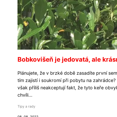
Bobkovišeň je jedovatá, ale krásn
Plánujete, že v brzké době zasadíte první sem
tím zajistí i soukromí při pobytu na zahrádc
však příliš neakceptují fakt, že tyto keře ob
chvíli...
Tipy a rady
08. 08. 2022