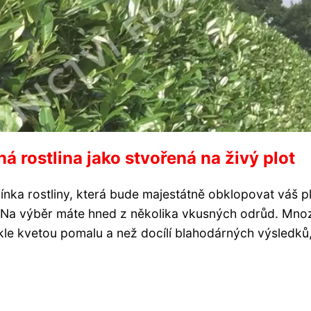
á rostlina jako stvořená na živý plot
ínka rostliny, která bude majestátně obklopovat váš pl
e? Na výběr máte hned z několika vkusných odrůd. Mno
vykle kvetou pomalu a než docílí blahodárných výsledků