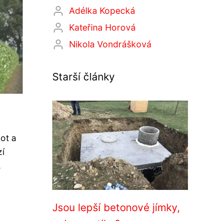
Adélka Kopecká
Kateřina Horová
Nikola Vondrášková
Starší články
ot a
zí
,
Jsou lepší betonové jímky,