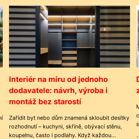
Interiér na míru od jednoho
dodavatele: návrh, výroba i
montáž bez starostí
M
c
ní
Zařídit byt nebo dům znamená skloubit desítky
s
rozhodnutí – kuchyni, skříně, obývací stěnu,
koupelnu, často i podlahy. Když každou...
T