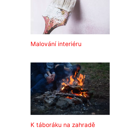
Malování interiéru
K táboráku na zahradě