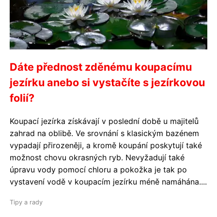
Dáte přednost zděnému koupacímu
jezírku anebo si vystačíte s jezírkovou
folií?
Koupací jezírka získávají v poslední době u majitelů
zahrad na oblibě. Ve srovnání s klasickým bazénem
vypadají přirozeněji, a kromě koupání poskytují také
možnost chovu okrasných ryb. Nevyžadují také
úpravu vody pomocí chloru a pokožka je tak po
vystavení vodě v koupacím jezírku méně namáhána....
Tipy a rady