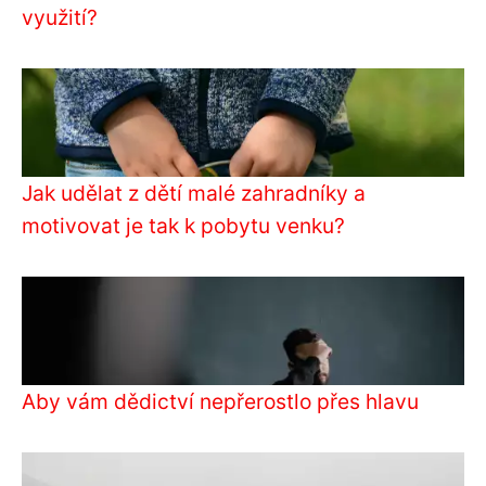
využití?
Jak udělat z dětí malé zahradníky a
motivovat je tak k pobytu venku?
Aby vám dědictví nepřerostlo přes hlavu