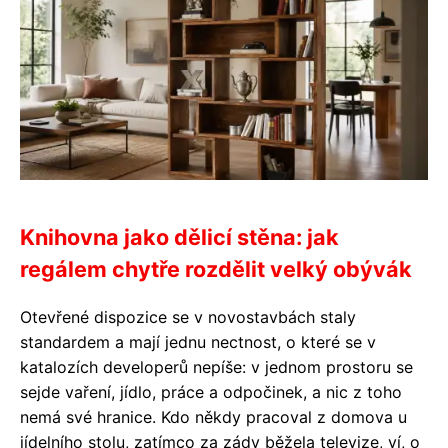
Knihovna jako dělicí stěna: jak
regálem chytře rozdělit velký obývák
Otevřené dispozice se v novostavbách staly
standardem a mají jednu nectnost, o které se v
katalozích developerů nepíše: v jednom prostoru se
sejde vaření, jídlo, práce a odpočinek, a nic z toho
nemá své hranice. Kdo někdy pracoval z domova u
jídelního stolu, zatímco za zády běžela televize, ví, o