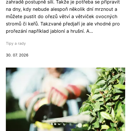
zahradě postupně sílí. Takže je potřeba se připravit
na dny, kdy nebude alespoň několik dní mrznout a
můžete pustit do ořezů větví a větviček ovocných
stromů či keřů. Takzvané předjaří je ale vhodné pro
prořezání například jabloní a hrušní. A...
Tipy a rady
30. 07. 2026