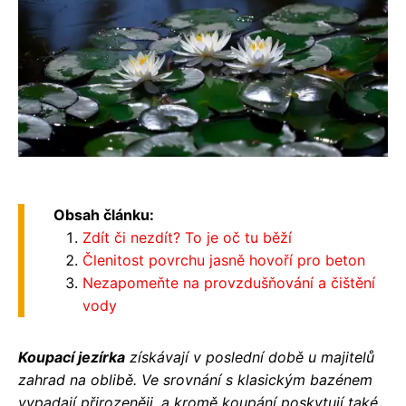
Obsah článku:
Zdít či nezdít? To je oč tu běží
Členitost povrchu jasně hovoří pro beton
Nezapomeňte na provzdušňování a čištění
vody
Koupací jezírka
získávají v poslední době u majitelů
zahrad na oblibě. Ve srovnání s klasickým bazénem
vypadají přirozeněji, a kromě koupání poskytují také