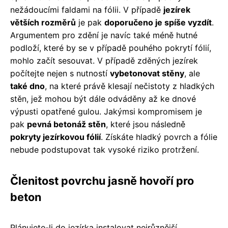
nežádoucími faldami na fólii. V případě
jezírek
větších rozměrů
je pak
doporučeno je spíše vyzdít
.
Argumentem pro zdění je navíc také méně hutné
podloží, které by se v případě pouhého pokrytí fólií,
mohlo začít sesouvat. V případě zděných jezírek
počítejte nejen s nutností
vybetonovat stěny
, ale
také dno
, na které právě klesají nečistoty z hladkých
stěn, jež mohou být dále odváděny až ke dnové
výpusti opatřené gulou. Jakýmsi kompromisem je
pak
pevná betonáž stěn
, které jsou následně
pokryty jezírkovou fólií
. Získáte hladký povrch a fólie
nebude podstupovat tak vysoké riziko protržení.
Členitost povrchu jasně hovoří pro
beton
Plánujete-li do jezírka instalovat nejrůznější