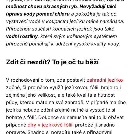
možnost chovu okrasných ryb
.
Nevyžadují také
úpravu vody pomocí chloru
a pokožka je tak po
vystavení vodě v koupacím jezírku méně namáhána.
Přirozenou součástí koupacích jezírek jsou také
vodní rostliny
, které svým kořenovým systémem
přirozeně pomáhají k udržení vysoké kvality vody.
Zdít či nezdít? To je oč tu běží
V rozhodování o tom, zda postavit
zahradní jezírko
zděné, či pro něho využít jezírkovou fólii, hraje roli
zejména jeho velikost, ale také kvalita a hutnost
půdy, kterou máte na své zahradě. V případě malého
jezírka nebude zdění zřejmě nutné a vystačíte si
bohatě s fólií. Dokonce se nemusíte ani tolik obávat
případné
díry v jezírkové fólii
, protože ji snadno
opravíte. Snadno si poradíte také s případnými