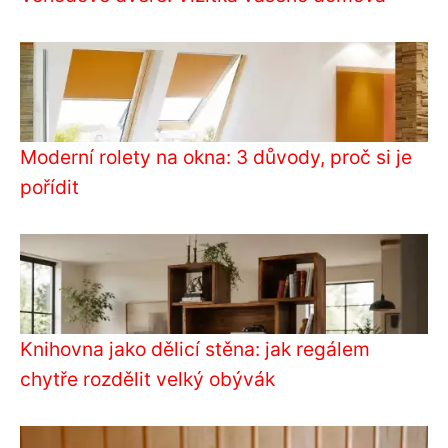
Moderní rolety na okna: 3 důvody, proč si je
pořídit
Knihovna jako dělicí stěna: jak regálem
chytře rozdělit velký obývák