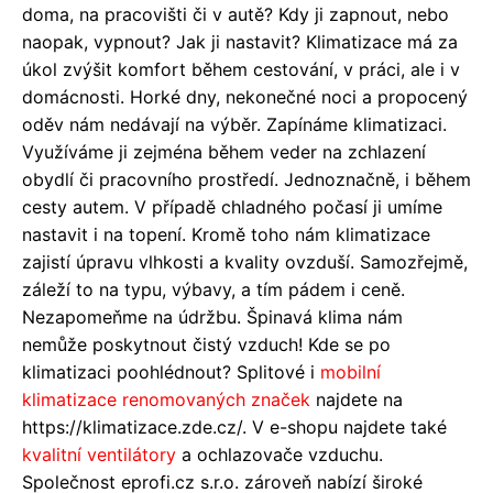
doma, na pracovišti či v autě? Kdy ji zapnout, nebo
naopak, vypnout? Jak ji nastavit? Klimatizace má za
úkol zvýšit komfort během cestování, v práci, ale i v
domácnosti. Horké dny, nekonečné noci a propocený
oděv nám nedávají na výběr. Zapínáme klimatizaci.
Využíváme ji zejména během veder na zchlazení
obydlí či pracovního prostředí. Jednoznačně, i během
cesty autem. V případě chladného počasí ji umíme
nastavit i na topení. Kromě toho nám klimatizace
zajistí úpravu vlhkosti a kvality ovzduší. Samozřejmě,
záleží to na typu, výbavy, a tím pádem i ceně.
Nezapomeňme na údržbu. Špinavá klima nám
nemůže poskytnout čistý vzduch! Kde se po
klimatizaci poohlédnout? Splitové i
mobilní
klimatizace renomovaných značek
najdete na
https://klimatizace.zde.cz/. V e-shopu najdete také
kvalitní ventilátory
a ochlazovače vzduchu.
Společnost eprofi.cz s.r.o. zároveň nabízí široké