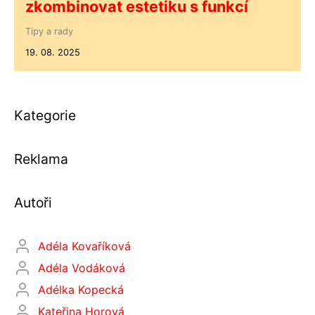
zkombinovat estetiku s funkcí
Tipy a rady
19. 08. 2025
Kategorie
Reklama
Autoři
Adéla Kovaříková
Adéla Vodáková
Adélka Kopecká
Kateřina Horová