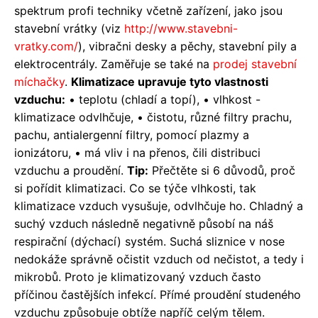
spektrum profi techniky včetně zařízení, jako jsou
stavební vrátky (viz
http://www.stavebni-
vratky.com/
), vibračni desky a pěchy, stavební pily a
elektrocentrály. Zaměřuje se také na
prodej stavební
míchačky
.
Klimatizace upravuje tyto vlastnosti
vzduchu:
• teplotu (chladí a topí), • vlhkost -
klimatizace odvlhčuje, • čistotu, různé filtry prachu,
pachu, antialergenní filtry, pomocí plazmy a
ionizátoru, • má vliv i na přenos, čili distribuci
vzduchu a proudění.
Tip:
Přečtěte si 6 důvodů, proč
si pořídit klimatizaci. Co se týče vlhkosti, tak
klimatizace vzduch vysušuje, odvlhčuje ho. Chladný a
suchý vzduch následně negativně působí na náš
respirační (dýchací) systém. Suchá sliznice v nose
nedokáže správně očistit vzduch od nečistot, a tedy i
mikrobů. Proto je klimatizovaný vzduch často
příčinou častějších infekcí. Přímé proudění studeného
vzduchu způsobuje obtíže napříč celým tělem.