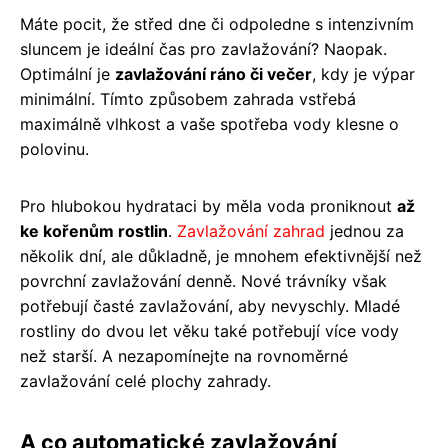
Máte pocit, že střed dne či odpoledne s intenzivním
sluncem je ideální čas pro zavlažování? Naopak.
Optimální je
zavlažování ráno či večer
, kdy je výpar
minimální. Tímto způsobem zahrada vstřebá
maximálně vlhkost a vaše spotřeba vody klesne o
polovinu.
Pro hlubokou hydrataci by měla voda proniknout
až
ke kořenům rostlin
.
Zavlažování zahrad
jednou za
několik dní, ale důkladně, je mnohem efektivnější než
povrchní zavlažování denně. Nové trávníky však
potřebují časté zavlažování, aby nevyschly. Mladé
rostliny do dvou let věku také potřebují více vody
než starší. A nezapomínejte na rovnoměrné
zavlažování celé plochy zahrady.
A co automatické zavlažování