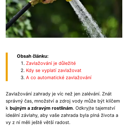
Obsah článku:
Zavlažování je důležité
Kdy se vyplatí zavlažovat
A co automatické zavlažování
Zavlažování zahrady je víc než jen zalévání. Znát
správný čas, množství a zdroj vody může být klíčem
k
bujným a zdravým rostlinám
. Odkryjte tajemství
ideální závlahy, aby vaše zahrada byla plná života a
vy z ní měli ještě větší radost.