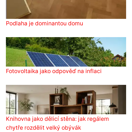
Podlaha je dominantou domu
Fotovoltaika jako odpověď na inflaci
Knihovna jako dělicí stěna: jak regálem
chytře rozdělit velký obývák