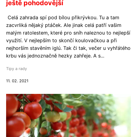
ještě pohodovější
Celá zahrada spí pod bílou přikrývkou. Tu a tam
zacvrliká nějaký ptáček. Ale jinak celá patří vašim
malým ratolestem, které pro sníh naleznou to nejlepší
využití. V nejlepším to skončí koulovačkou a při
nejhorším stavěním iglú. Tak či tak, večer u vyhřátého
krbu vás jednoznačně hezky zahřeje. A s...
Tipy a rady
11. 02. 2021