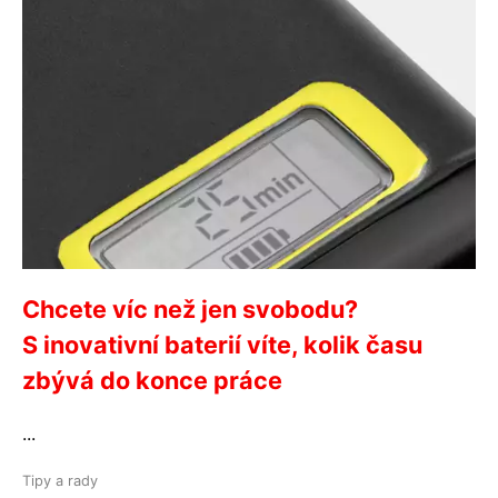
Chcete víc než jen svobodu?
S inovativní baterií víte, kolik času
zbývá do konce práce
...
Tipy a rady