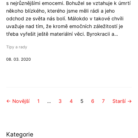
s nejrůznějšími emocemi. Bohužel se vztahuje k úmrtí
někoho blízkého, kterého jsme měli rádi a jeho
odchod ze světa nás bolí. Málokdo v takové chvíli
uvažuje nad tím, že kromě emočních záležitostí je
třeba vyřešit ještě materiální věci. Byrokracii a...
Tipy a rady
08. 03. 2020
← Novější
1
...
3
4
5
6
7
Starší →
Kategorie