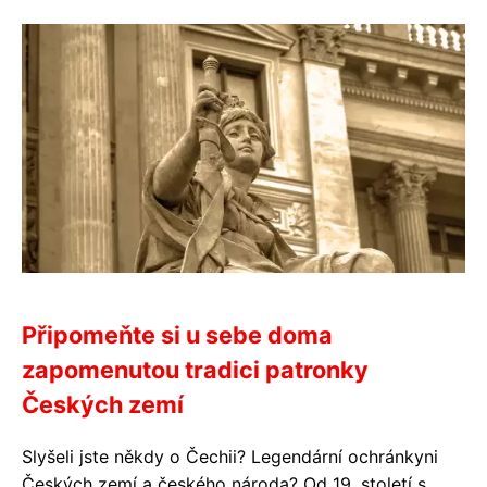
Připomeňte si u sebe doma
zapomenutou tradici patronky
Českých zemí
Slyšeli jste někdy o Čechii? Legendární ochránkyni
Českých zemí a českého národa? Od 19. století s