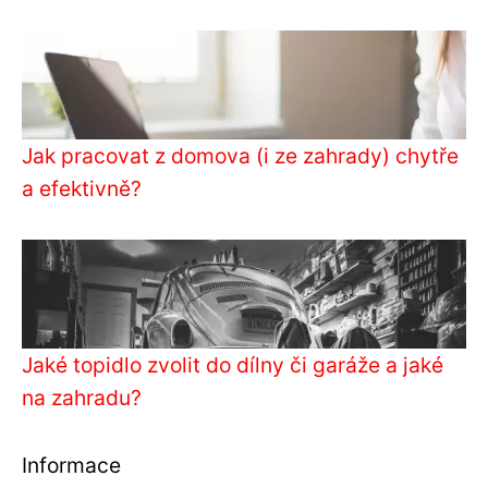
Jak pracovat z domova (i ze zahrady) chytře
a efektivně?
Jaké topidlo zvolit do dílny či garáže a jaké
na zahradu?
Informace