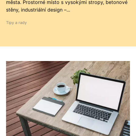
města. Prostorné místo s vysokými stropy, betonové
stěny, industriální design –...
Tipy a rady